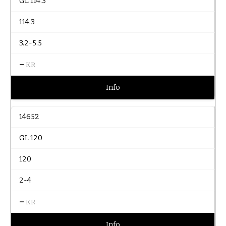
GL 114.3
114.3
3.2-5.5
–
KR
Info
14652
GL 120
120
2-4
–
KR
Info