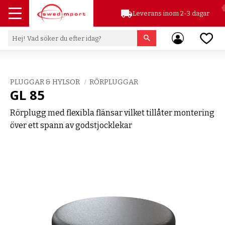
local_shipping
Leverans inom 2-3 dagar
Meny
Favor
PLUGGAR & HYLSOR
RÖRPLUGGAR
GL 85
Rörplugg med flexibla flänsar vilket tillåter montering
över ett spann av godstjocklekar