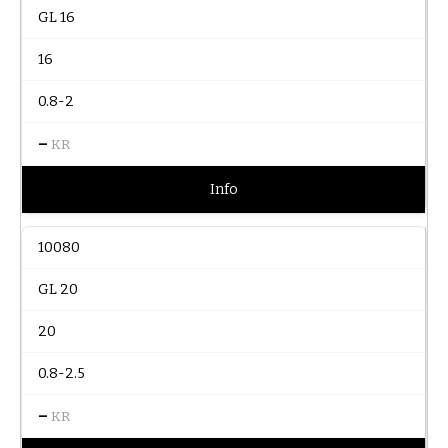
GL 16
16
0.8-2
–
KR
Info
10080
GL 20
20
0.8-2.5
–
KR