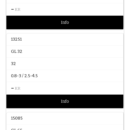
–
KR
Info
13251
GL 32
32
0.8-3 / 2.5-4.5
–
KR
Info
15085