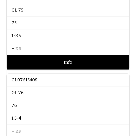
GL 75
75
1-3.5
–
KR
Info
GL0761540S
GL 76
76
1.5-4
–
KR