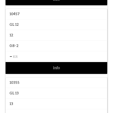
10457
GL 12
12
0.8-2
–
KR
Info
10355
GL 13
13