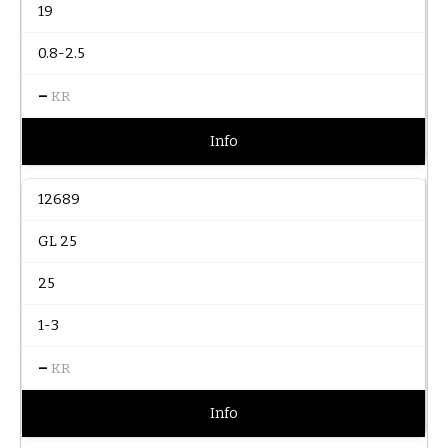
19
0.8-2.5
–
KR
Info
12689
GL 25
25
1-3
–
KR
Info