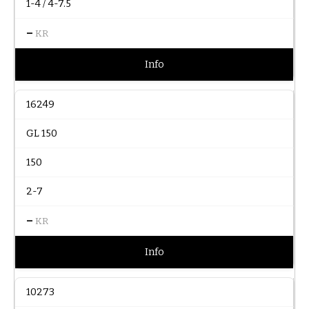
1-4 / 4-7.5
–
KR
Info
16249
GL 150
150
2-7
–
KR
Info
10273