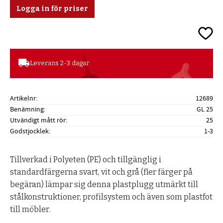
Logga in för priser
Lägg ti
local_shipping
Leverans 2-3 dagar
Artikelnr
12689
Benämning
GL 25
Utvändigt mått rör
25
Godstjocklek
1-3
Tillverkad i Polyeten (PE) och tillgänglig i
standardfärgerna svart, vit och grå (fler färger på
begäran) lämpar sig denna plastplugg utmärkt till
stålkonstruktioner, profilsystem och även som plastfot
till möbler.