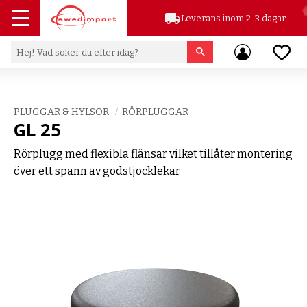
local_shipping
Leverans inom 2-3 dagar
Meny
Favor
PLUGGAR & HYLSOR
RÖRPLUGGAR
GL 25
Rörplugg med flexibla flänsar vilket tillåter montering
över ett spann av godstjocklekar