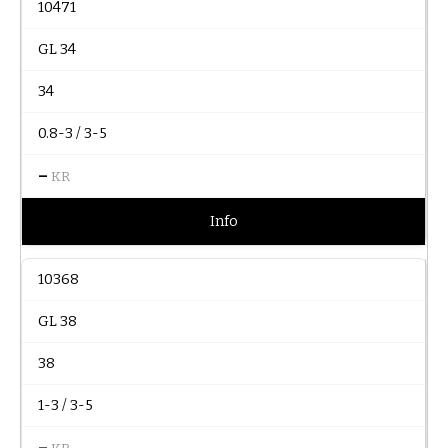
10471
GL 34
34
0.8-3 / 3-5
–
KR
Info
10368
GL 38
38
1-3 / 3-5
–