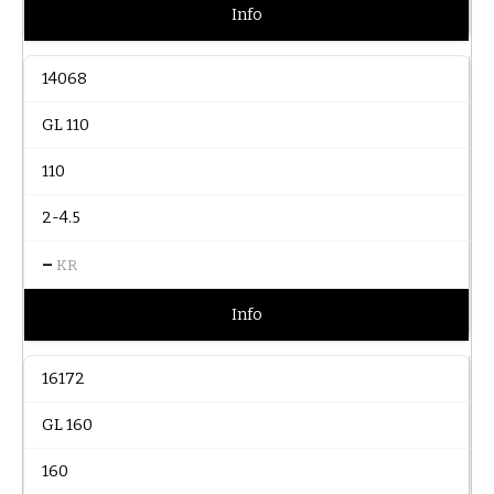
Info
14068
GL 110
110
2-4.5
–
KR
Info
16172
GL 160
160