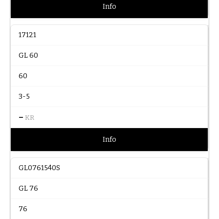
Info
17121
GL 60
60
3-5
–
KR
Info
GL0761540S
GL 76
76