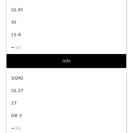
GL 95
95
1.5-4
–
KR
Info
10242
GL 27
27
0.8-3
–
KR