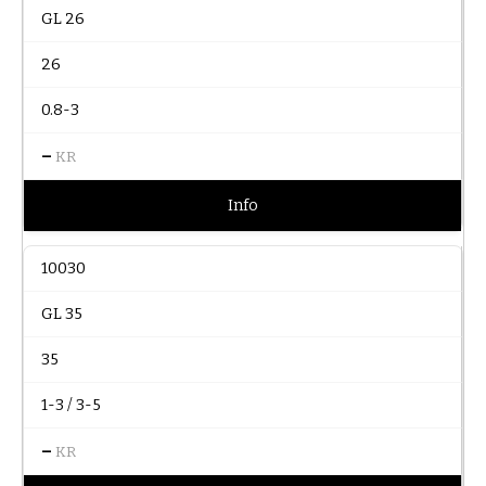
GL 26
26
0.8-3
–
KR
Info
10030
GL 35
35
1-3 / 3-5
–
KR