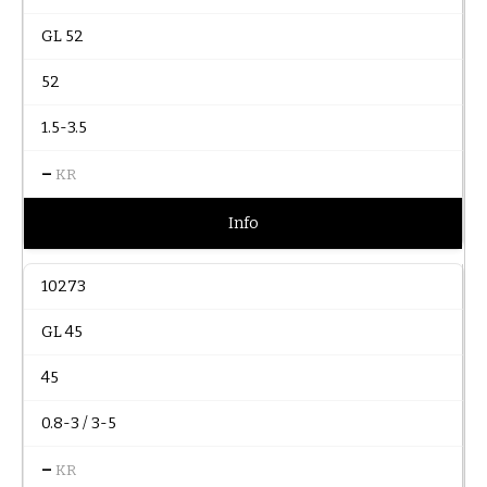
GL 52
52
1.5-3.5
–
KR
Info
10273
GL 45
45
0.8-3 / 3-5
–
KR