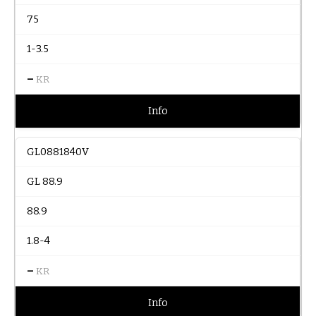
75
1-3.5
–
KR
Info
GL0881840V
GL 88.9
88.9
1.8-4
–
KR
Info