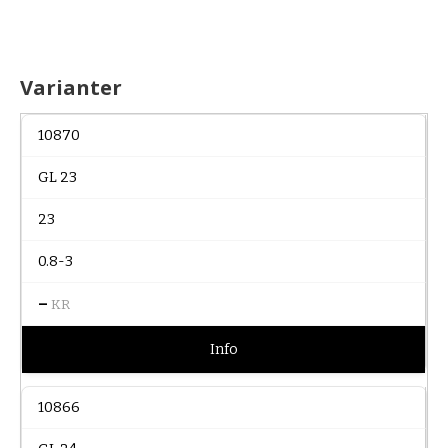
Varianter
10870
GL 23
23
0.8-3
–
KR
Info
10866