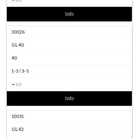
KR
Info
10026
GL 40
40
1-3 / 3-5
–
KR
Info
10031
GL 42