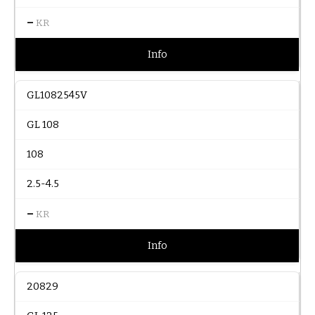
–
KR
Info
GL1082545V
GL 108
108
2.5-4.5
–
KR
Info
20829