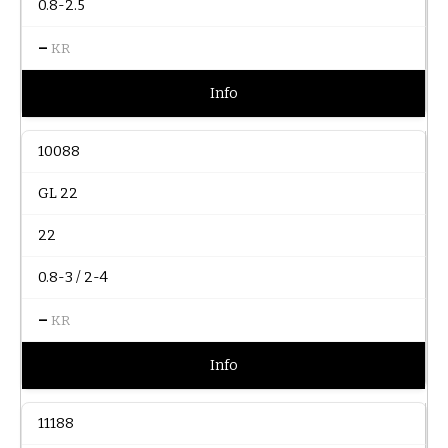
0.8-2.5
–
KR
Info
10088
GL 22
22
0.8-3 / 2-4
–
KR
Info
11188