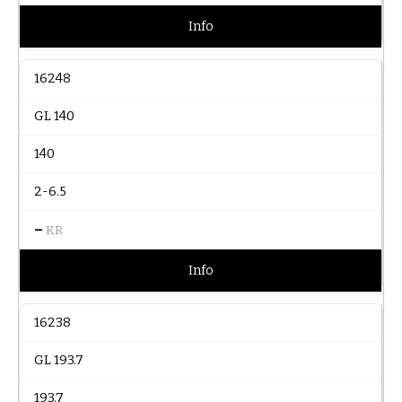
Info
16248
GL 140
140
2-6.5
–
KR
Info
16238
GL 193.7
193.7