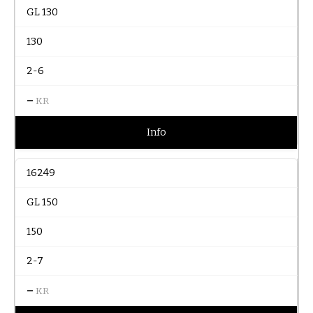
GL 130
130
2-6
–
KR
Info
16249
GL 150
150
2-7
–
KR