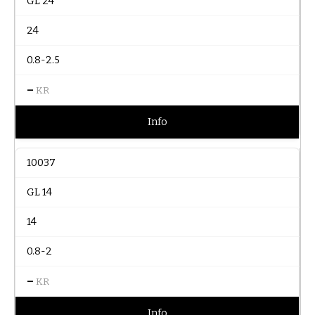
GL 24
24
0.8-2.5
–
KR
Info
10037
GL 14
14
0.8-2
–
KR
Info