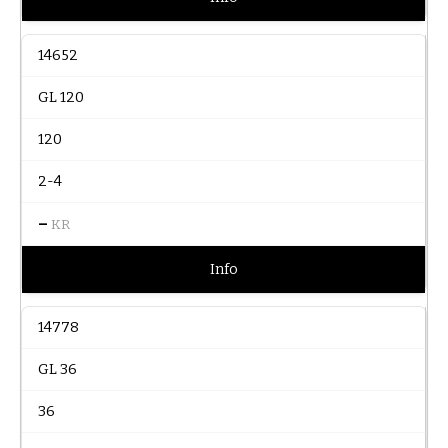
14652
GL 120
120
2-4
–
KR
Info
14778
GL 36
36