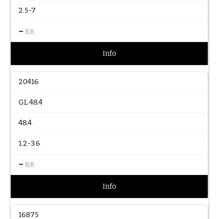
2.5-7
–
KR
Info
20416
GL 48.4
48.4
1.2-3.6
–
KR
Info
16875