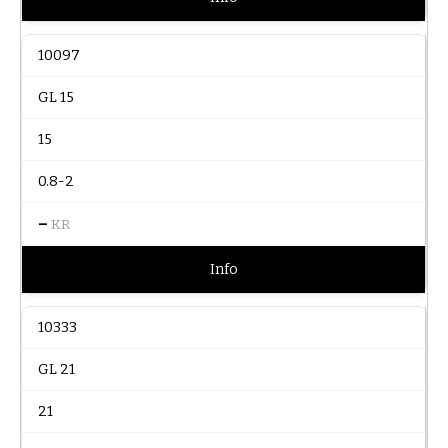
10097
GL 15
15
0.8-2
–
KR
Info
10333
GL 21
21