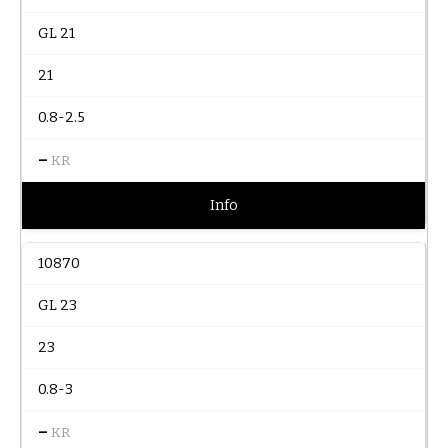
GL 21
21
0.8-2.5
–
KR
Info
10870
GL 23
23
0.8-3
–
KR