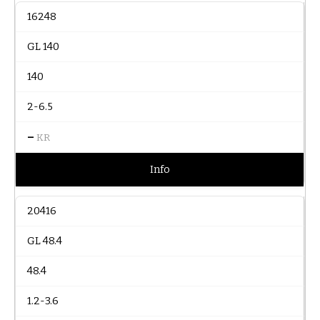
16248
GL 140
140
2-6.5
–
KR
Info
20416
GL 48.4
48.4
1.2-3.6