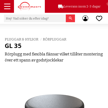
local_shipping
Leverans inom 2-3 dagar
Meny
Favor
PLUGGAR & HYLSOR
RÖRPLUGGAR
GL 35
Rörplugg med flexibla flänsar vilket tillåter montering
över ett spann av godstjocklekar