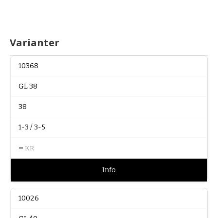
Varianter
10368
GL 38
38
1-3 / 3-5
–
KR
Info
10026