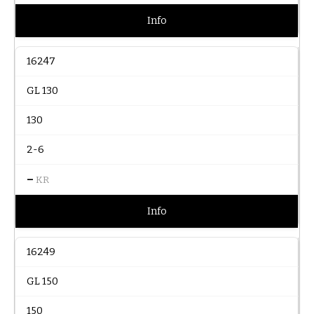
Info
16247
GL 130
130
2-6
–
KR
Info
16249
GL 150
150