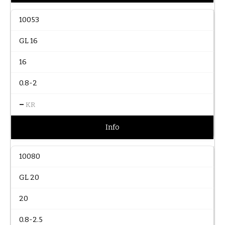
10053
GL 16
16
0.8-2
–
KR
Info
10080
GL 20
20
0.8-2.5