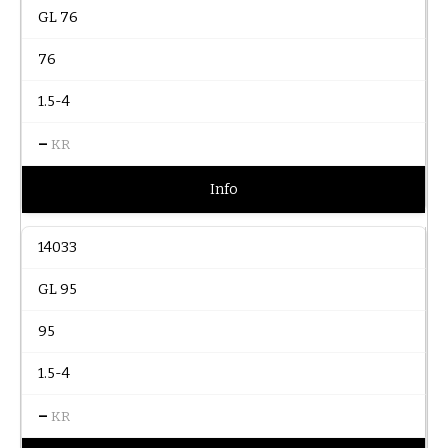
GL 76
76
1.5-4
–
KR
Info
14033
GL 95
95
1.5-4
–
KR