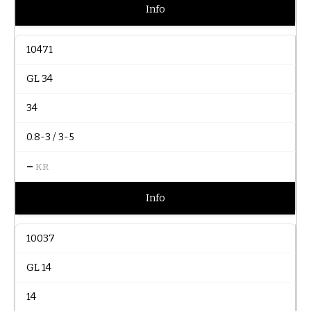
Info
10471
GL 34
34
0.8-3 / 3-5
–
KR
Info
10037
GL 14
14