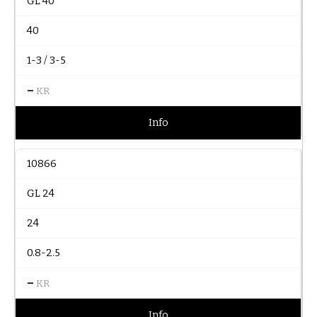
GL 40
40
1-3 / 3-5
–
KR
Info
10866
GL 24
24
0.8-2.5
–
KR
Info