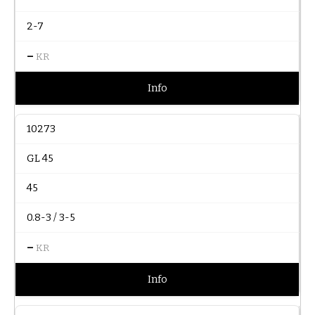
2-7
–
KR
Info
10273
GL 45
45
0.8-3 / 3-5
–
KR
Info