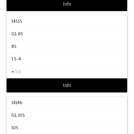
Info
14515
GL 85
85
1.5-4
–
KR
Info
14146
GL 105
105