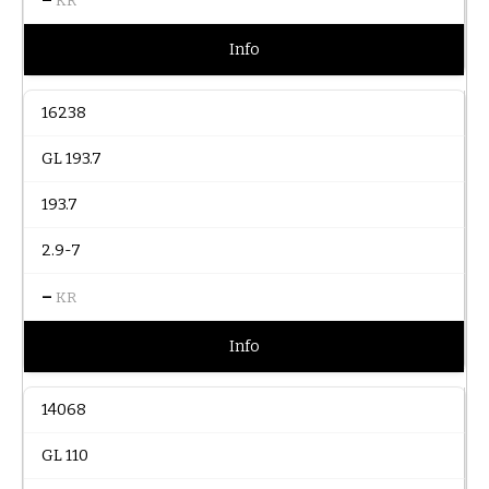
KR
Info
16238
GL 193.7
193.7
2.9-7
–
KR
Info
14068
GL 110