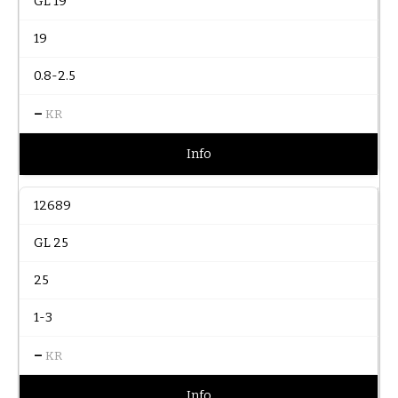
GL 19
19
0.8-2.5
–
KR
Info
12689
GL 25
25
1-3
–
KR
Info