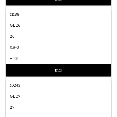
11188
GL 26
26
0.8-3
–
KR
Info
10242
GL 27
27