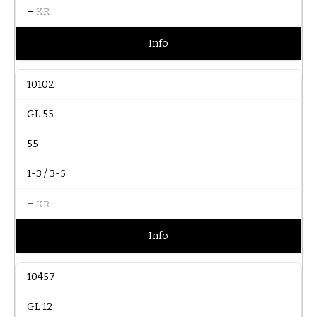
–
KR
Info
10102
GL 55
55
1-3 / 3-5
–
KR
Info
10457
GL 12