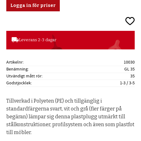
Logga in för priser
Lägg ti
local_shipping
Leverans 2-3 dagar
Artikelnr
10030
Benämning
GL 35
Utvändigt mått rör
35
Godstjocklek
1-3 / 3-5
Tillverkad i Polyeten (PE) och tillgänglig i
standardfärgerna svart, vit och grå (fler färger på
begäran) lämpar sig denna plastplugg utmärkt till
stålkonstruktioner, profilsystem och även som plastfot
till möbler.