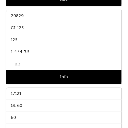
20829
GL 125
125
1-4 / 4-7.5
–
KR
Info
17121
GL 60
60