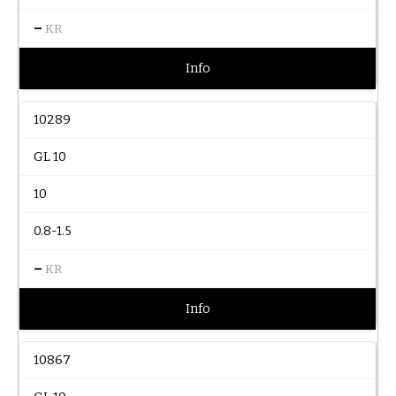
–
KR
Info
10289
GL 10
10
0.8-1.5
–
KR
Info
10867