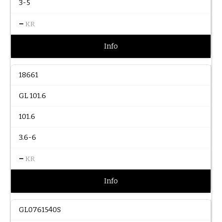
3-5
–
KR
Info
18661
GL 101.6
101.6
3.6-6
–
KR
Info
GL0761540S