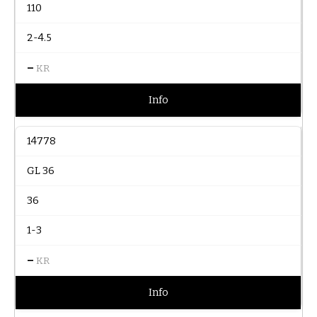
110
2-4.5
–
KR
Info
14778
GL 36
36
1-3
–
KR
Info