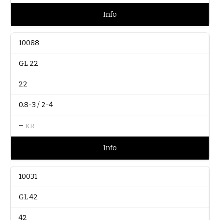
Info
10088
GL 22
22
0.8-3 / 2-4
–
KR
Info
10031
GL 42
42