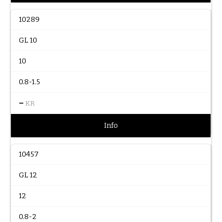
10289
GL 10
10
0.8-1.5
–
KR
Info
10457
GL 12
12
0.8-2