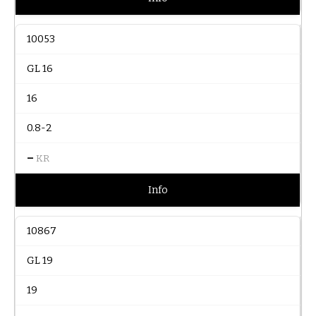
10053
GL 16
16
0.8-2
–
KR
Info
10867
GL 19
19