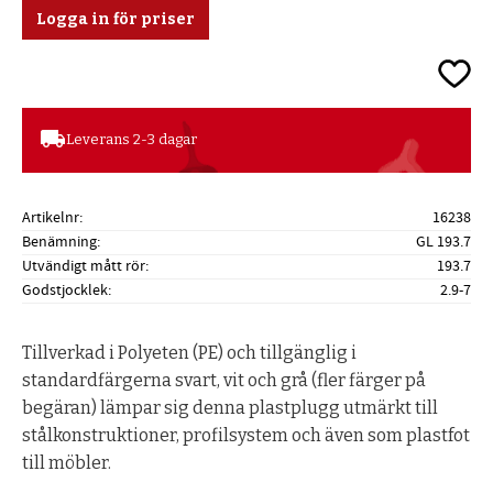
Logga in för priser
Lägg ti
local_shipping
Leverans 2-3 dagar
Artikelnr
16238
Benämning
GL 193.7
Utvändigt mått rör
193.7
Godstjocklek
2.9-7
Tillverkad i Polyeten (PE) och tillgänglig i
standardfärgerna svart, vit och grå (fler färger på
begäran) lämpar sig denna plastplugg utmärkt till
stålkonstruktioner, profilsystem och även som plastfot
till möbler.