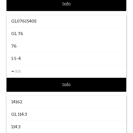
Info
GL0761540S
GL 76
76
1.5-4
–
KR
Info
14162
GL 114.3
114.3