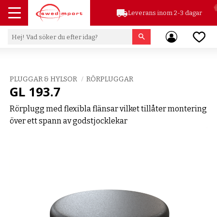
local_shipping
Leverans inom 2-3 dagar
Meny
Favor
PLUGGAR & HYLSOR
RÖRPLUGGAR
GL 193.7
Rörplugg med flexibla flänsar vilket tillåter montering
över ett spann av godstjocklekar