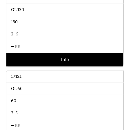
GL 130
130
2-6
–
KR
Info
17121
GL 60
60
3-5
–
KR