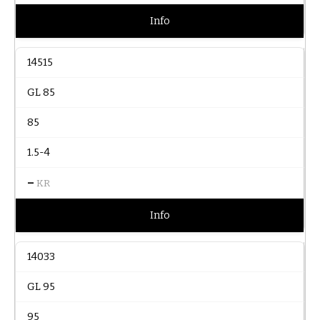
Info
14515
GL 85
85
1.5-4
–
KR
Info
14033
GL 95
95