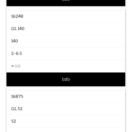
16248
GL 140
140
2-6.5
–
KR
Info
16875
GL 52
52