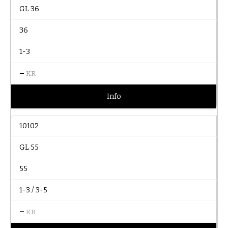
GL 36
36
1-3
–
KR
Info
10102
GL 55
55
1-3 / 3-5
–
KR