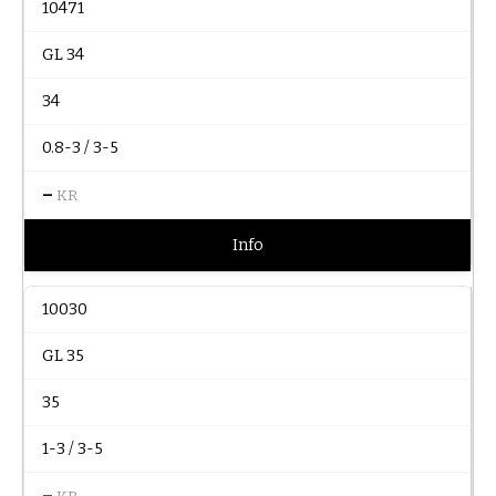
10471
GL 34
34
0.8-3 / 3-5
–
KR
Info
10030
GL 35
35
1-3 / 3-5
–