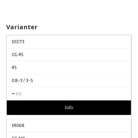
Varianter
10273
GL 45
45
0.8-3 / 3-5
–
KR
Info
14068