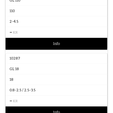
GL 110
110
2-4.5
–
KR
Info
10287
GL 18
18
0.8-2.5 / 2.5-3.5
–
KR
Info