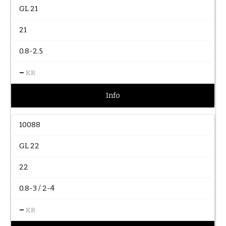
GL 21
21
0.8-2.5
–
KR
Info
10088
GL 22
22
0.8-3 / 2-4
–
KR