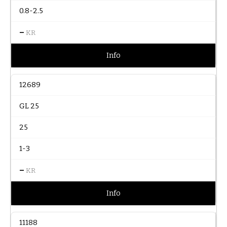
0.8-2.5
–
KR
Info
12689
GL 25
25
1-3
–
KR
Info
11188