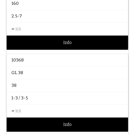
160
2.5-7
–
KR
Info
10368
GL 38
38
1-3 / 3-5
–
KR
Info