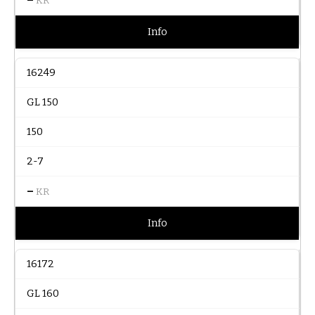
KR
Info
16249
GL 150
150
2-7
–
KR
Info
16172
GL 160