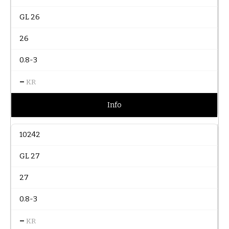
GL 26
26
0.8-3
–
KR
Info
10242
GL 27
27
0.8-3
–
KR