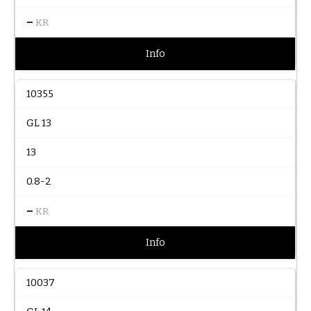
–
KR
Info
10355
GL 13
13
0.8-2
–
KR
Info
10037