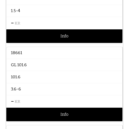
1.5-4
–
KR
Info
18661
GL 101.6
101.6
3.6-6
–
KR
Info