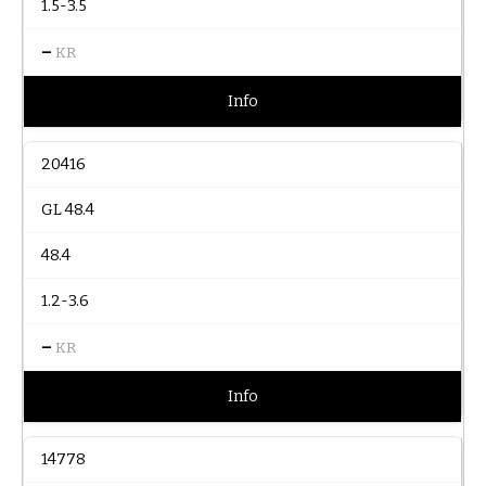
1.5-3.5
–
KR
Info
20416
GL 48.4
48.4
1.2-3.6
–
KR
Info
14778