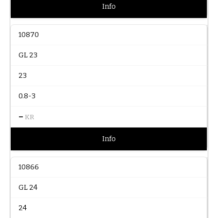
Info
10870
GL 23
23
0.8-3
–
KR
Info
10866
GL 24
24