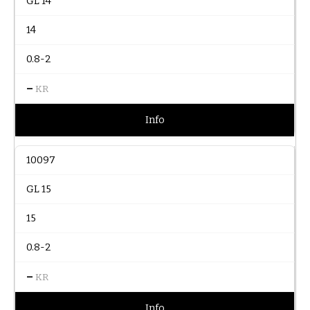
GL 14
14
0.8-2
–
KR
Info
10097
GL 15
15
0.8-2
–
KR
Info