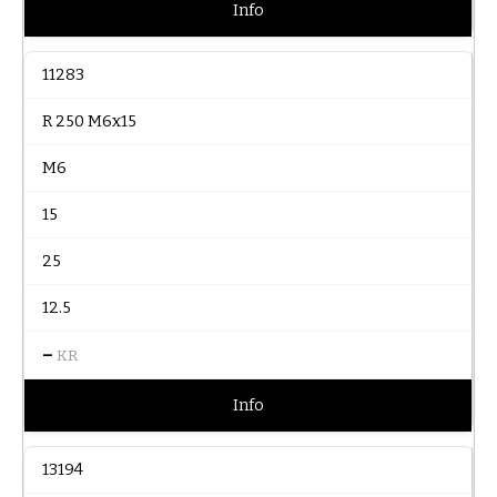
Info
11283
R 250 M6x15
M6
15
25
12.5
–
KR
Info
13194