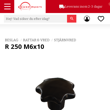
local_shipping
Leverans inom 2-3 dagar
Meny
Favor
BESLAG
RATTAR & VRED
STJÄRNVRED
R 250 M6x10