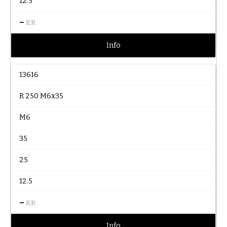
12.5
–
KR
Info
13616
R 250 M6x35
M6
35
25
12.5
–
KR
Info