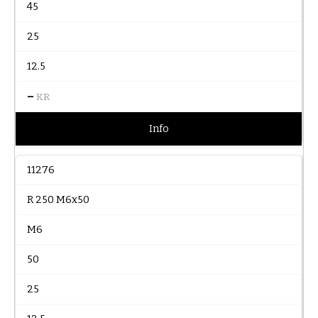
45
25
12.5
–
KR
Info
11276
R 250 M6x50
M6
50
25