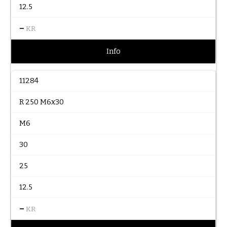
12.5
–
KR
Info
11284
R 250 M6x30
M6
30
25
12.5
–
KR