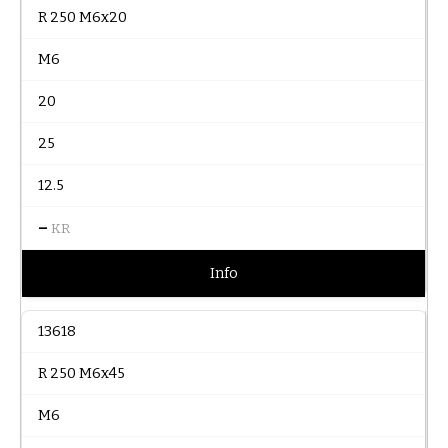
R 250 M6x20
M6
20
25
12.5
–
KR
Info
13618
R 250 M6x45
M6