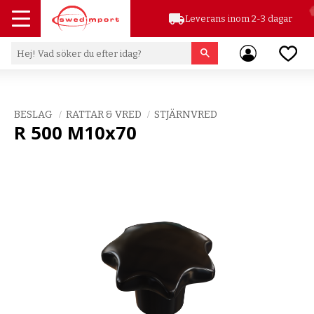
local_shipping
Leverans inom 2-3 dagar
Meny
Favor
BESLAG
RATTAR & VRED
STJÄRNVRED
R 500 M10x70