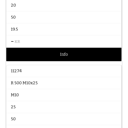
20
50
19.5
–
KR
Info
11274
R 500 M10x25
M10
25
50