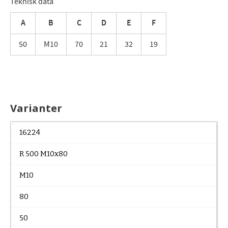
Teknisk data
A
B
C
D
E
F
50
M10
70
21
32
19
Varianter
16224
R 500 M10x80
M10
80
50