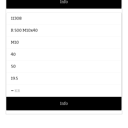
Info
11308
R 500 M10x40
M10
40
50
19.5
–
KR
Info