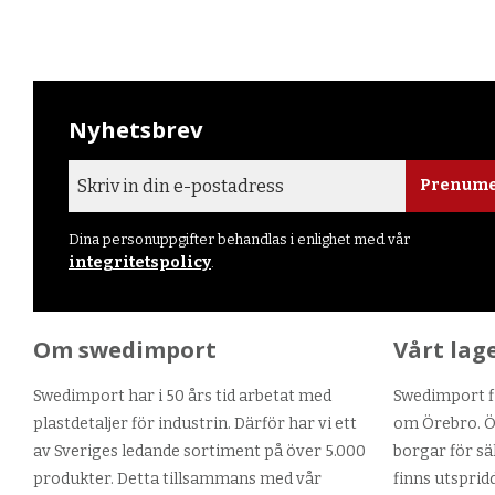
Nyhetsbrev
Prenume
Dina personuppgifter behandlas i enlighet med vår
integritetspolicy
.
Om swedimport
Vårt lag
Swedimport har i 50 års tid arbetat med
Swedimport fi
plastdetaljer för industrin. Därför har vi ett
om Örebro. Ör
av Sveriges ledande sortiment på över 5.000
borgar för sä
produkter. Detta tillsammans med vår
finns utsprid