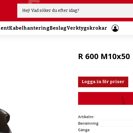
ment
Kabelhantering
Beslag
Verktygskrokar
R 600 M10x50
Logga in för priser
Artikelnr
Benämning
Gänga