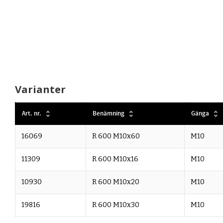
Varianter
Art. nr.
Benämning
Gänga
16069
R 600 M10x60
M10
11309
R 600 M10x16
M10
10930
R 600 M10x20
M10
19816
R 600 M10x30
M10