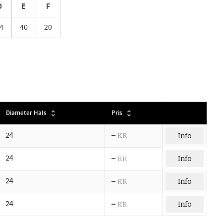
D
E
F
4
40
20
Diameter Hals
Pris
–
24
KR
Info
–
24
Info
KR
–
24
Info
KR
–
24
Info
KR