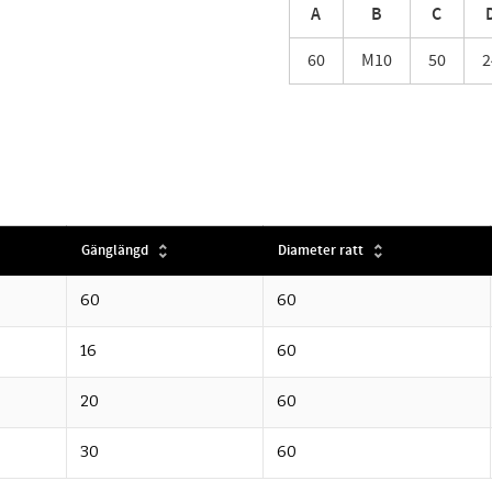
A
B
C
60
M10
50
2
Gänglängd
Diameter ratt
60
60
16
60
20
60
30
60