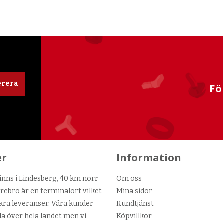
rera
Fö
er
Information
nns i Lindesberg, 40 km norr
Om oss
ebro är en terminalort vilket
Mina sidor
kra leveranser. Våra kunder
Kundtjänst
da över hela landet men vi
Köpvillkor