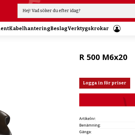
ment
Kabelhantering
Beslag
Verktygskrokar
R 500 M6x20
Logga in för priser
Artikelnr
Benämning
Gänga