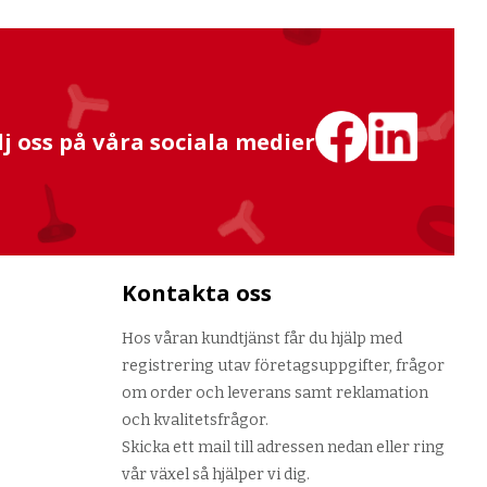
lj oss på våra sociala medier
Kontakta oss
Hos våran kundtjänst får du hjälp med
registrering utav företagsuppgifter, frågor
om order och leverans samt reklamation
och kvalitetsfrågor.
Skicka ett mail till adressen nedan eller ring
vår växel så hjälper vi dig.