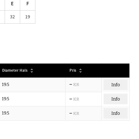
E
F
32
19
Diameter Hals
Pris
–
19.5
KR
Info
–
19.5
Info
KR
–
19.5
Info
KR