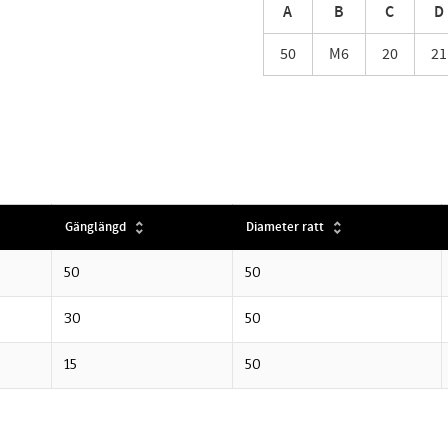
A
B
C
D
50
M6
20
21
Gänglängd
Diameter ratt
50
50
30
50
15
50