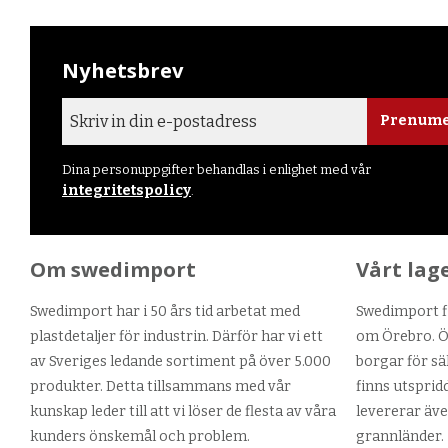
Nyhetsbrev
Prenume
Dina personuppgifter behandlas i enlighet med vår
integritetspolicy
.
Om swedimport
Vårt lag
Swedimport har i 50 års tid arbetat med
Swedimport fi
plastdetaljer för industrin. Därför har vi ett
om Örebro. Ör
av Sveriges ledande sortiment på över 5.000
borgar för sä
produkter. Detta tillsammans med vår
finns utsprid
kunskap leder till att vi löser de flesta av våra
levererar äve
kunders önskemål och problem.
grannländer.