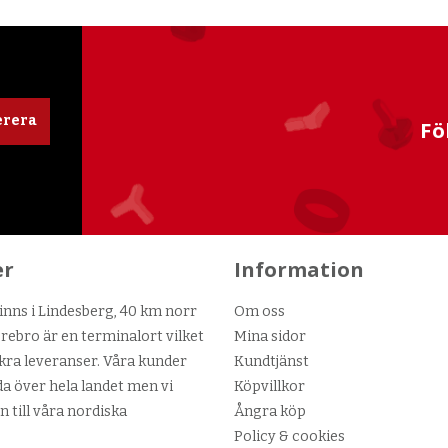
rera
Fö
er
Information
nns i Lindesberg, 40 km norr
Om oss
ebro är en terminalort vilket
Mina sidor
kra leveranser. Våra kunder
Kundtjänst
da över hela landet men vi
Köpvillkor
n till våra nordiska
Ångra köp
Policy & cookies