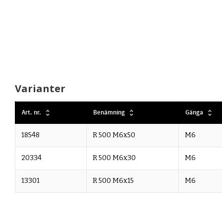
Varianter
Art. nr.
Benämning
Gänga
18548
R 500 M6x50
M6
20334
R 500 M6x30
M6
13301
R 500 M6x15
M6