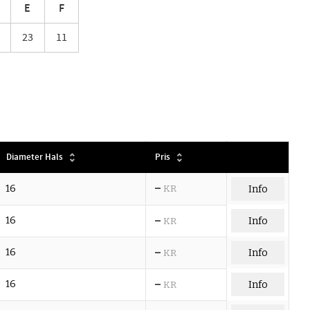
E
F
23
11
Diameter Hals
Pris
–
16
KR
Info
–
16
Info
KR
–
16
Info
KR
–
16
Info
KR