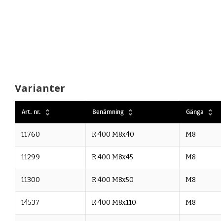
Varianter
Art. nr.
Benämning
Gänga
11760
R 400 M8x40
M8
11299
R 400 M8x45
M8
11300
R 400 M8x50
M8
14537
R 400 M8x110
M8