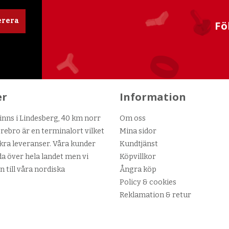
rera
Fö
er
Information
nns i Lindesberg, 40 km norr
Om oss
ebro är en terminalort vilket
Mina sidor
kra leveranser. Våra kunder
Kundtjänst
da över hela landet men vi
Köpvillkor
n till våra nordiska
Ångra köp
Policy & cookies
Reklamation & retur