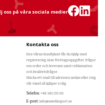
lj oss på våra sociala medier
Kontakta oss
Hos våran kundtjänst får du hjälp med
registrering utav företagsuppgifter, frågor
om order och leverans samt reklamation
och kvalitetsfrågor.
Skicka ett mail till adressen nedan eller ring
vår växel så hjälper vi dig.
Telefon:
+46 581 135 00
E-post:
info@swedimport.se