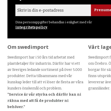
Prenume
Dina personuppgifter behandlas i enlighet med vår
integritetspolicy
.
Om swedimport
Vårt lag
Swedimport har i 50 års tid arbetat med
Swedimport fi
plastdetaljer för industrin. Därför har vi ett
om Örebro. Ör
av Sveriges ledande sortiment på över 5.000
borgar för sä
produkter. Detta tillsammans med vår
finns utsprid
kunskap leder till att vi löser de flesta av våra
levererar äve
kunders önskemål och problem.
grannländer.
"Service är vår styrka och därför kan ni
räkna med att få de produkter ni
behöver."