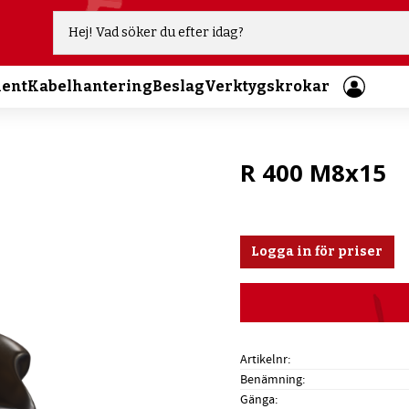
ment
Kabelhantering
Beslag
Verktygskrokar
R 400 M8x15
Logga in för priser
Artikelnr
Benämning
Gänga