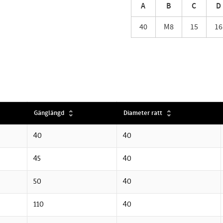
A
B
C
D
40
M8
15
16
Gänglängd
Diameter ratt
40
40
45
40
50
40
110
40