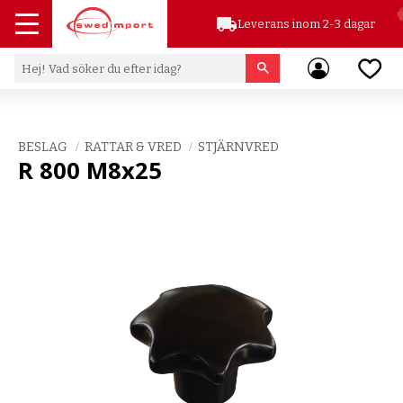
local_shipping
Leverans inom 2-3 dagar
Meny
Favor
BESLAG
RATTAR & VRED
STJÄRNVRED
R 800 M8x25