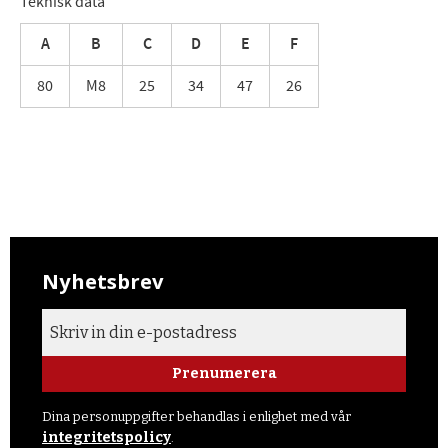
Teknisk data
A
B
C
D
E
F
80
M8
25
34
47
26
Nyhetsbrev
Prenumerera
Dina personuppgifter behandlas i enlighet med vår
integritetspolicy
.