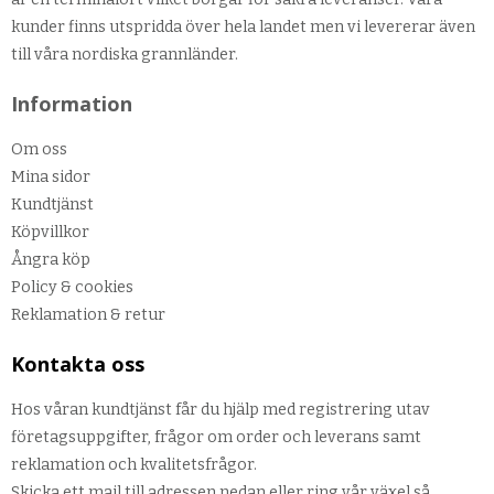
kunder finns utspridda över hela landet men vi levererar även
till våra nordiska grannländer.
Information
Om oss
Mina sidor
Kundtjänst
Köpvillkor
Ångra köp
Policy & cookies
Reklamation & retur
Kontakta oss
Hos våran kundtjänst får du hjälp med registrering utav
företagsuppgifter, frågor om order och leverans samt
reklamation och kvalitetsfrågor.
Skicka ett mail till adressen nedan eller ring vår växel så