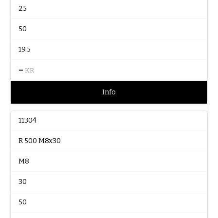
25
50
19.5
–
KR
Info
11304
R 500 M8x30
M8
30
50