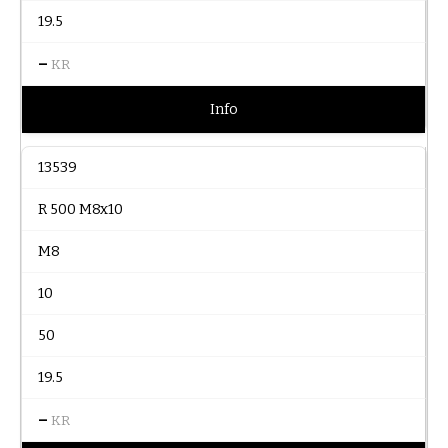
19.5
–
KR
Info
13539
R 500 M8x10
M8
10
50
19.5
–
KR