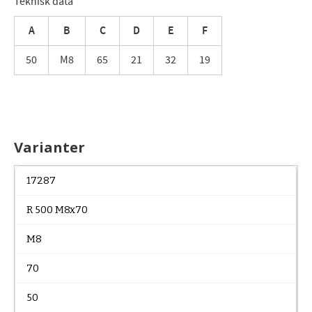
Teknisk data
A
B
C
D
E
F
50
M8
65
21
32
19
Varianter
17287
R 500 M8x70
M8
70
50