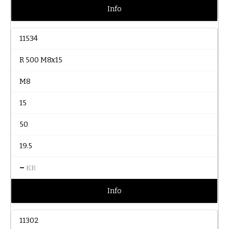
Info
11534
R 500 M8x15
M8
15
50
19.5
–
KR
Info
11302