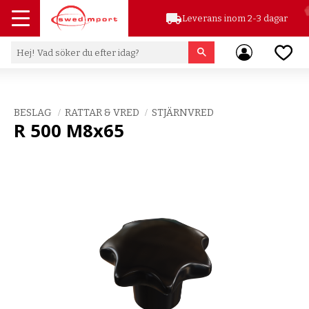
local_shipping
Leverans inom 2-3 dagar
Meny
Favor
BESLAG
RATTAR & VRED
STJÄRNVRED
R 500 M8x65