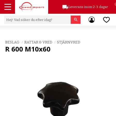
local_shipping
Leverans inom 2-3 dagar
Meny
Favor
BESLAG
RATTAR & VRED
STJÄRNVRED
R 600 M10x60