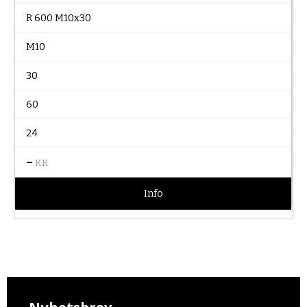
R 600 M10x30
M10
30
60
24
–
KR
Info
Nyhetsbrev