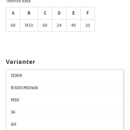
Teknisk data
A
B
C
D
E
F
60
M10
60
24
40
20
Varianter
11309
R 600 M10x16
M10
16
60