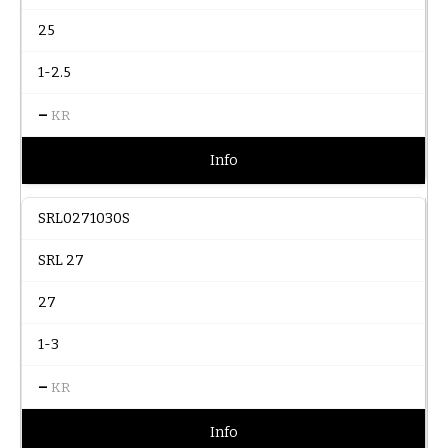
25
1-2.5
–
KR
Info
SRL0271030S
SRL 27
27
1-3
–
KR
Info