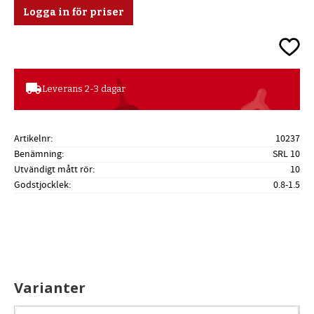
Logga in för priser
Lägg ti
local_shipping
Leverans 2-3 dagar
Artikelnr
10237
Benämning
SRL 10
Utvändigt mått rör
10
Godstjocklek
0.8-1.5
Varianter