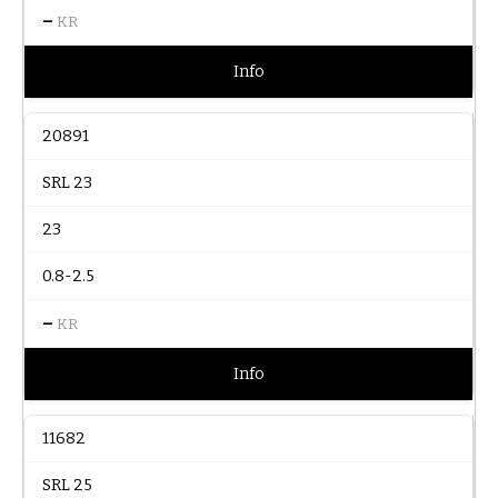
–
KR
Info
20891
SRL 23
23
0.8-2.5
–
KR
Info
11682
SRL 25