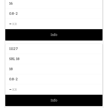
16
0.8-2
–
KR
Info
11127
SRL 18
18
0.8-2
–
KR
Info