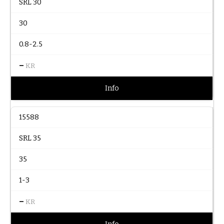
SRL 30
30
0.8-2.5
–
KR
Info
15588
SRL 35
35
1-3
–
KR