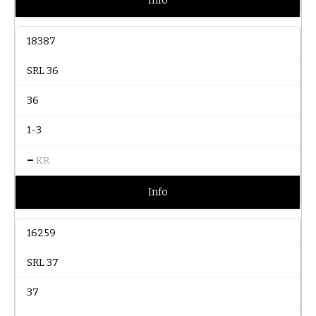
Info
18387
SRL 36
36
1-3
–
KR
Info
16259
SRL 37
37