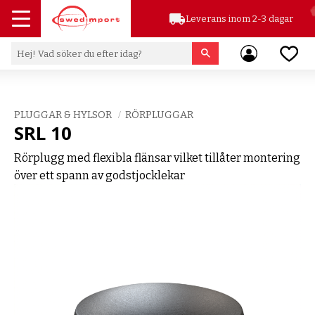
local_shipping
Leverans inom 2-3 dagar
Meny
Favor
PLUGGAR & HYLSOR
RÖRPLUGGAR
SRL 10
Rörplugg med flexibla flänsar vilket tillåter montering
över ett spann av godstjocklekar