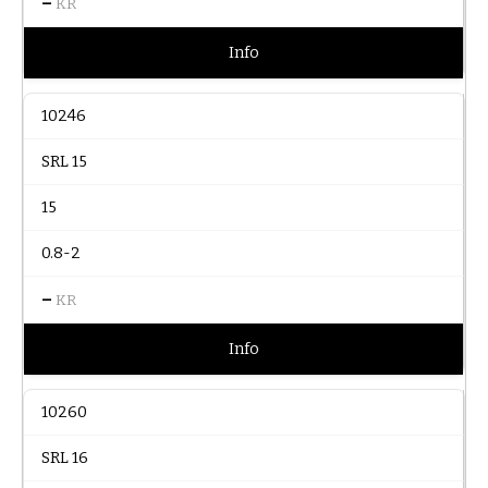
–
KR
Info
10246
SRL 15
15
0.8-2
–
KR
Info
10260
SRL 16