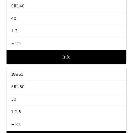
SRL 40
40
1-3
–
KR
Info
18863
SRL 50
50
1-2.5
–
KR