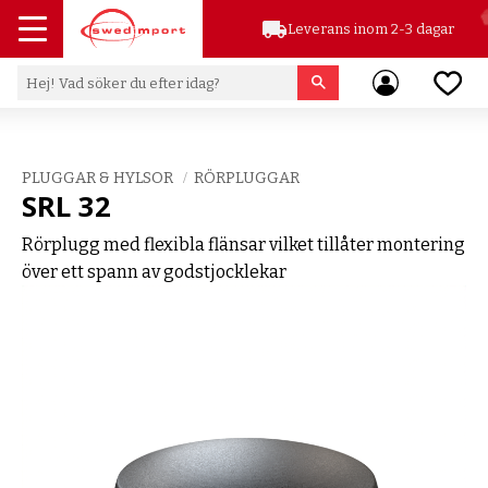
local_shipping
Leverans inom 2-3 dagar
Meny
Favor
PLUGGAR & HYLSOR
RÖRPLUGGAR
SRL 32
Rörplugg med flexibla flänsar vilket tillåter montering
över ett spann av godstjocklekar