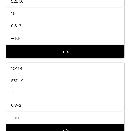
SRL 16
16
0.8-2
–
KR
Info
10419
SRL 19
19
0.8-2
–
KR