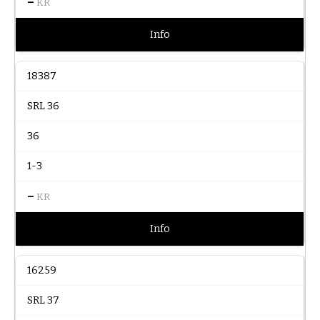
–
KR
Info
18387
SRL 36
36
1-3
–
KR
Info
16259
SRL 37