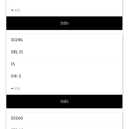
–
KR
Info
10246
SRL 15
15
0.8-2
–
KR
Info
10260