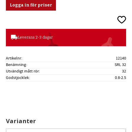
Logga in för priser
Lägg ti
local_shipping
Leverans 2-3 dagar
Artikelnr
12140
Benämning
SRL 32
Utvändigt mått rör
32
Godstjocklek
0.8-2.5
Varianter