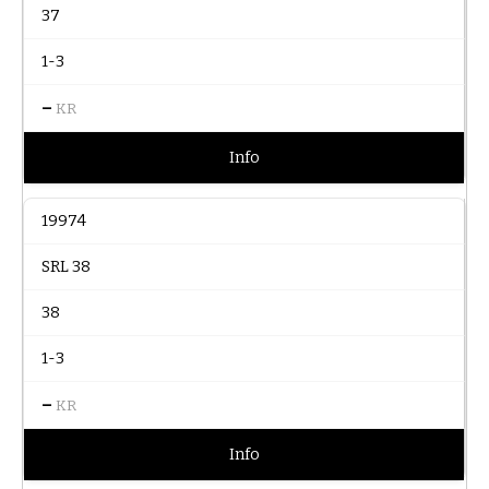
37
1-3
–
KR
Info
19974
SRL 38
38
1-3
–
KR
Info