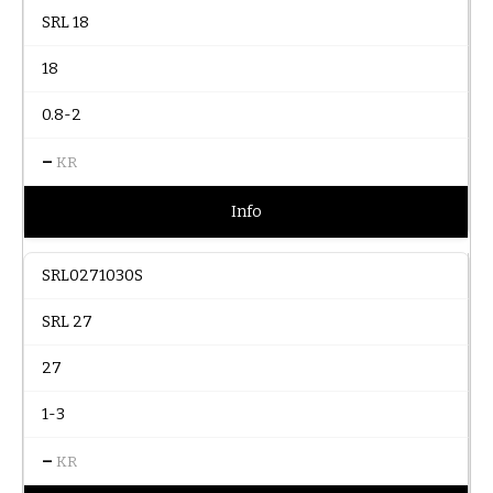
SRL 18
18
0.8-2
–
KR
Info
SRL0271030S
SRL 27
27
1-3
–
KR