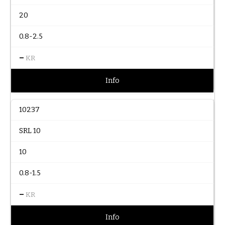
20
0.8-2.5
–
KR
Info
10237
SRL 10
10
0.8-1.5
–
KR
Info