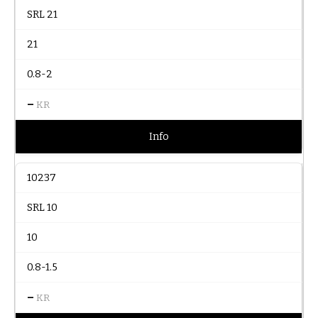
SRL 21
21
0.8-2
–
KR
Info
10237
SRL 10
10
0.8-1.5
–
KR