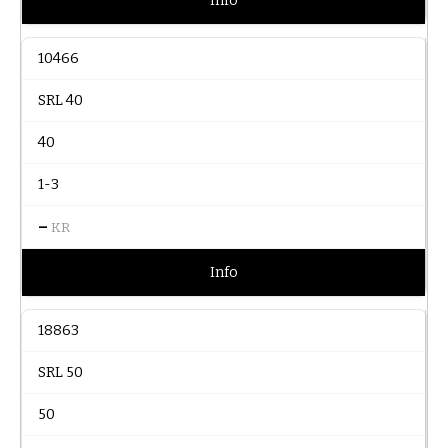
Info
10466
SRL 40
40
1-3
–
KR
Info
18863
SRL 50
50