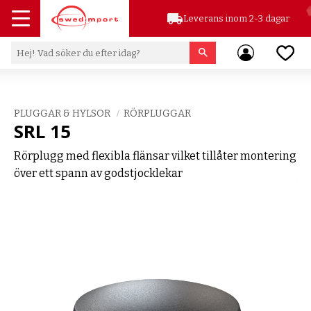
local_shipping
Leverans inom 2-3 dagar
Meny
Favor
PLUGGAR & HYLSOR
RÖRPLUGGAR
SRL 15
Rörplugg med flexibla flänsar vilket tillåter montering
över ett spann av godstjocklekar