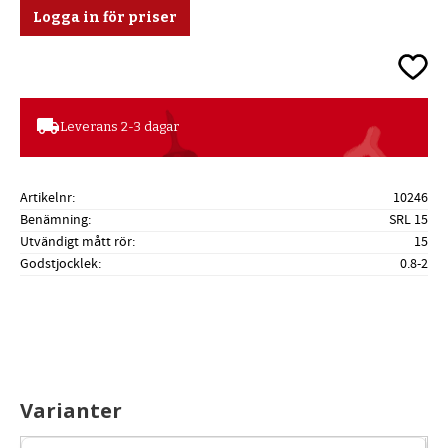
Logga in för priser
Lägg ti
local_shipping
Leverans 2-3 dagar
Artikelnr
10246
Benämning
SRL 15
Utvändigt mått rör
15
Godstjocklek
0.8-2
Varianter