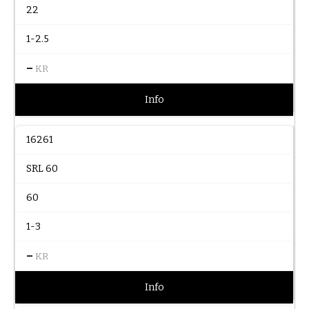
22
1-2.5
–
KR
Info
16261
SRL 60
60
1-3
–
KR
Info