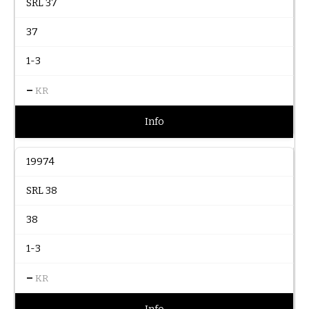
SRL 37
37
1-3
–
KR
Info
19974
SRL 38
38
1-3
–
KR