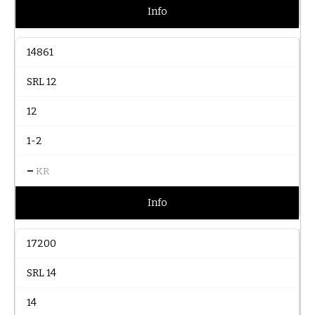
Info
14861
SRL 12
12
1-2
–
KR
Info
17200
SRL 14
14