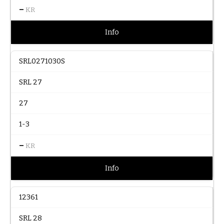
–
KR
Info
SRL0271030S
SRL 27
27
1-3
–
KR
Info
12361
SRL 28