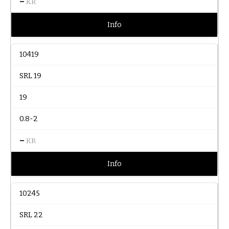
–
KR
Info
10419
SRL 19
19
0.8-2
–
KR
Info
10245
SRL 22