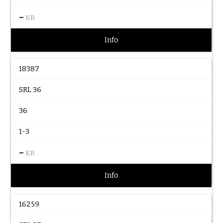
–
KR
Info
18387
SRL 36
36
1-3
–
KR
Info
16259