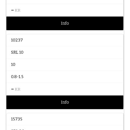
–
KR
Info
10237
SRL 10
10
0.8-1.5
–
KR
Info
15735