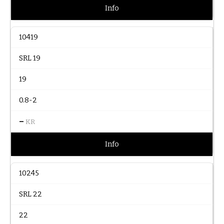
Info
10419
SRL 19
19
0.8-2
–
KR
Info
10245
SRL 22
22