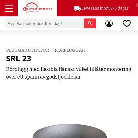
local_shipping
Leverans inom 2-3 dagar
Meny
Favor
PLUGGAR & HYLSOR
RÖRPLUGGAR
SRL 23
Rörplugg med flexibla flänsar vilket tillåter montering
över ett spann av godstjocklekar