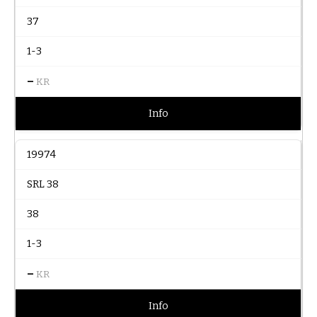
37
1-3
–
KR
Info
19974
SRL 38
38
1-3
–
KR
Info