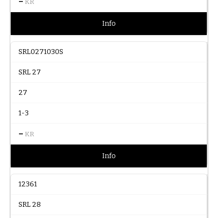
–
KR
Info
SRL0271030S
SRL 27
27
1-3
–
KR
Info
12361
SRL 28