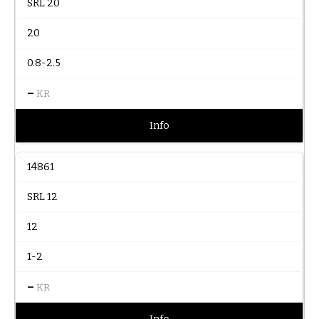
SRL 20
20
0.8-2.5
–
KR
Info
14861
SRL 12
12
1-2
–
KR