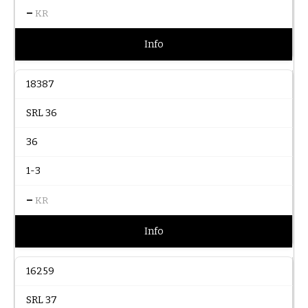
–
KR
Info
18387
SRL 36
36
1-3
–
KR
Info
16259
SRL 37