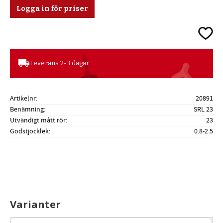
Logga in för priser
Lägg ti
local_shipping
Leverans 2-3 dagar
Artikelnr
20891
Benämning
SRL 23
Utvändigt mått rör
23
Godstjocklek
0.8-2.5
Varianter