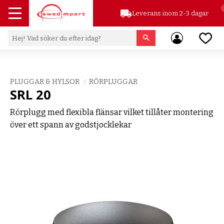
local_shipping
Leverans inom 2-3 dagar
Meny
Favor
PLUGGAR & HYLSOR
RÖRPLUGGAR
SRL 20
Rörplugg med flexibla flänsar vilket tillåter montering
över ett spann av godstjocklekar