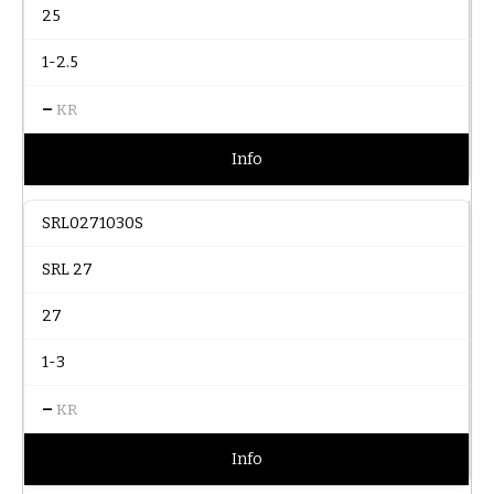
25
1-2.5
–
KR
Info
SRL0271030S
SRL 27
27
1-3
–
KR
Info