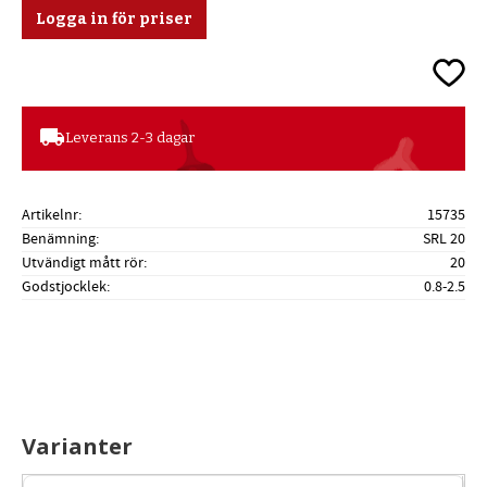
Logga in för priser
Lägg ti
local_shipping
Leverans 2-3 dagar
Artikelnr
15735
Benämning
SRL 20
Utvändigt mått rör
20
Godstjocklek
0.8-2.5
Varianter