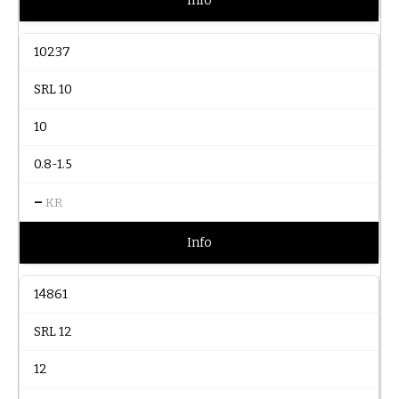
Info
10237
SRL 10
10
0.8-1.5
–
KR
Info
14861
SRL 12
12