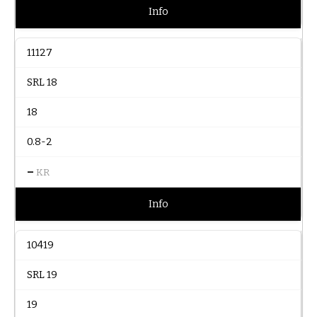
Info
11127
SRL 18
18
0.8-2
–
KR
Info
10419
SRL 19
19