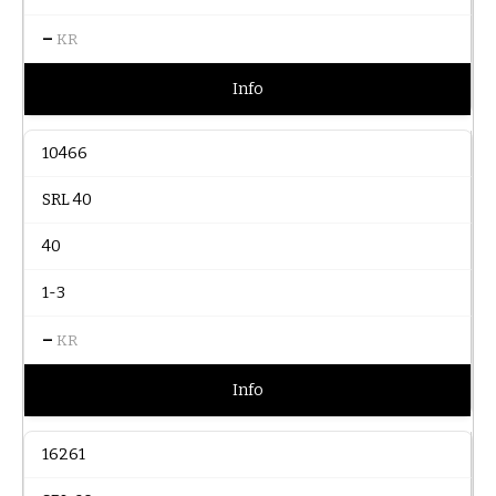
–
KR
Info
10466
SRL 40
40
1-3
–
KR
Info
16261