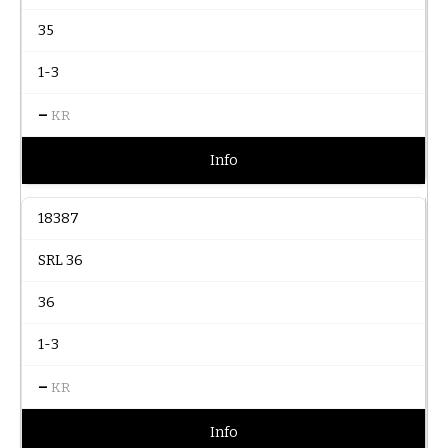
35
1-3
–
KR
Info
18387
SRL 36
36
1-3
–
KR
Info