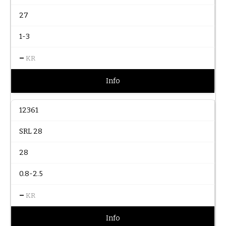
27
1-3
–
KR
Info
12361
SRL 28
28
0.8-2.5
–
KR
Info