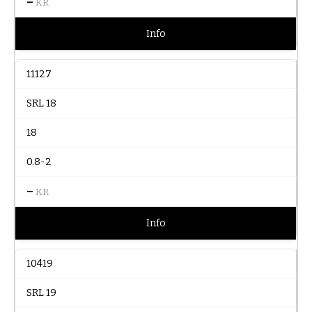
–
KR
Info
11127
SRL 18
18
0.8-2
–
KR
Info
10419
SRL 19