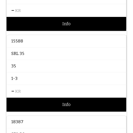
–
KR
Info
15588
SRL 35
35
1-3
–
KR
Info
18387