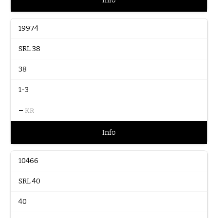
Info
19974
SRL 38
38
1-3
–
KR
Info
10466
SRL 40
40