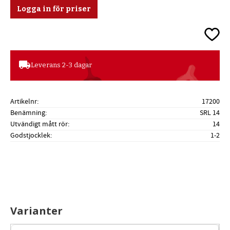
Logga in för priser
Lägg ti
local_shipping
Leverans 2-3 dagar
Artikelnr
17200
Benämning
SRL 14
Utvändigt mått rör
14
Godstjocklek
1-2
Varianter