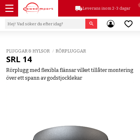
local_shipping
Leverans inom 2-3 dagar
Meny
Favor
PLUGGAR & HYLSOR
RÖRPLUGGAR
SRL 14
Rörplugg med flexibla flänsar vilket tillåter montering
över ett spann av godstjocklekar