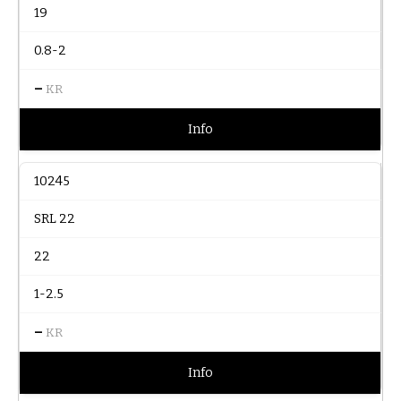
19
0.8-2
–
KR
Info
10245
SRL 22
22
1-2.5
–
KR
Info