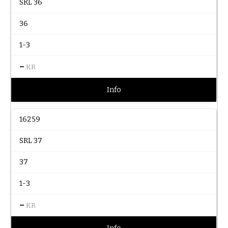
SRL 36
36
1-3
–
KR
Info
16259
SRL 37
37
1-3
–
KR