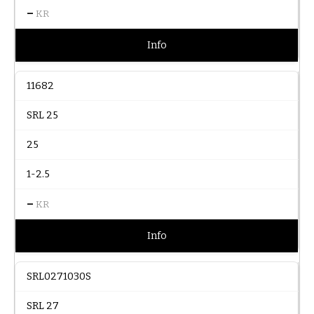
–
KR
Info
11682
SRL 25
25
1-2.5
–
KR
Info
SRL0271030S
SRL 27