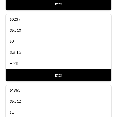
Info
10237
SRL 10
10
0.8-1.5
–
KR
Info
14861
SRL 12
12