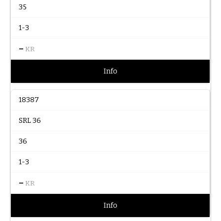
35
1-3
–
KR
Info
18387
SRL 36
36
1-3
–
KR
Info