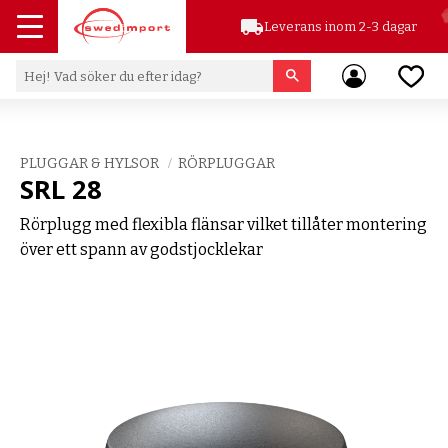
local_shipping
Leverans inom 2-3 dagar
Meny
Favor
PLUGGAR & HYLSOR
RÖRPLUGGAR
SRL 28
Rörplugg med flexibla flänsar vilket tillåter montering
över ett spann av godstjocklekar