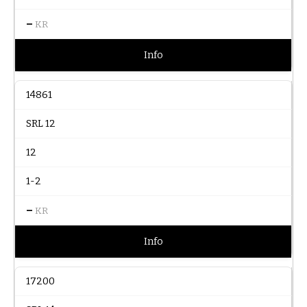
–
KR
Info
14861
SRL 12
12
1-2
–
KR
Info
17200