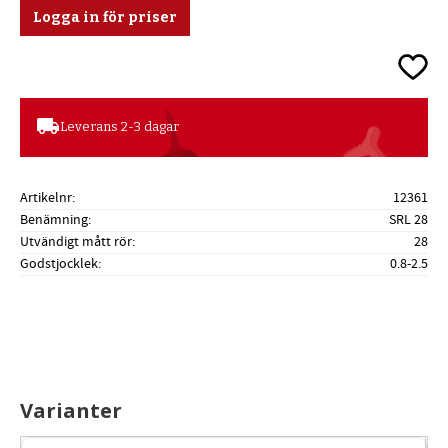
Logga in för priser
Lägg ti
local_shipping
Leverans 2-3 dagar
Artikelnr
12361
Benämning
SRL 28
Utvändigt mått rör
28
Godstjocklek
0.8-2.5
Varianter