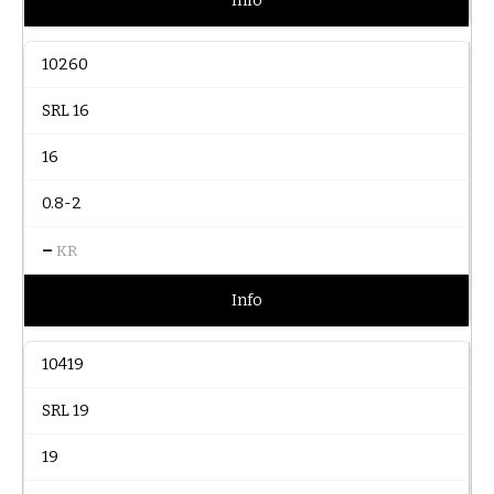
Info
10260
SRL 16
16
0.8-2
–
KR
Info
10419
SRL 19
19