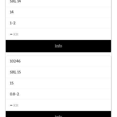
SRL 14
14
1-2
–
KR
Info
10246
SRL 15
15
0.8-2
–
KR