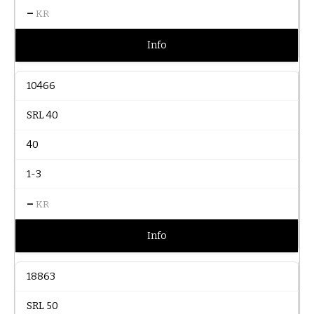
–
KR
Info
10466
SRL 40
40
1-3
–
KR
Info
18863
SRL 50