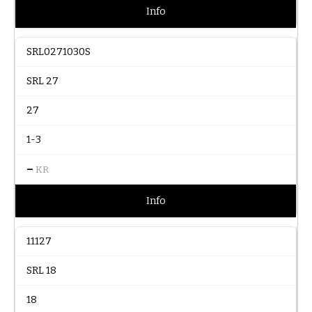
Info
SRL0271030S
SRL 27
27
1-3
–
KR
Info
11127
SRL 18
18