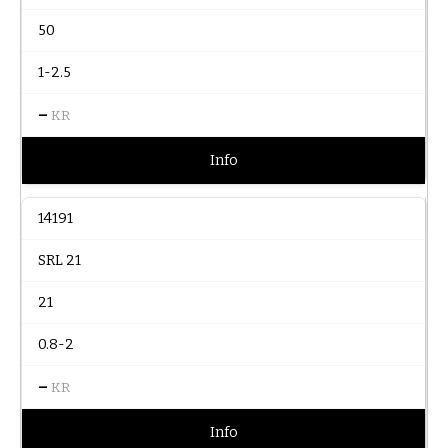
50
1-2.5
–
KR
Info
14191
SRL 21
21
0.8-2
–
KR
Info