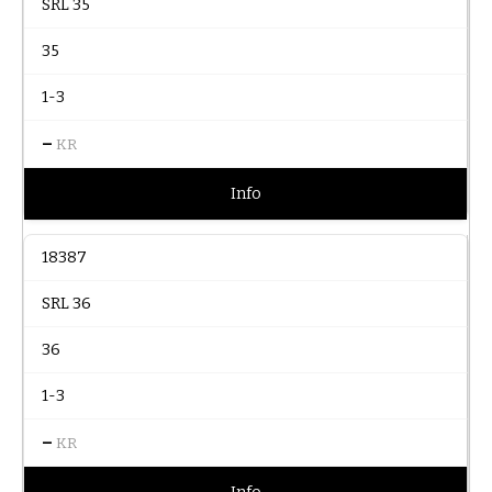
SRL 35
35
1-3
–
KR
Info
18387
SRL 36
36
1-3
–
KR