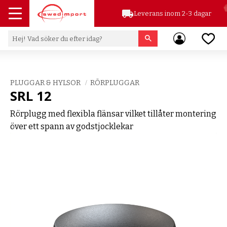
local_shipping
Leverans inom 2-3 dagar
Meny
Favor
PLUGGAR & HYLSOR
RÖRPLUGGAR
SRL 12
Rörplugg med flexibla flänsar vilket tillåter montering
över ett spann av godstjocklekar