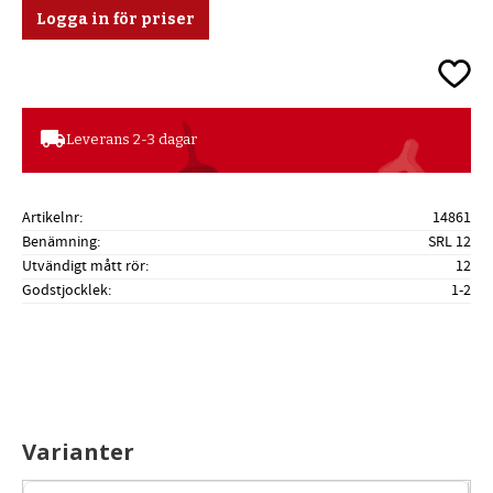
Logga in för priser
Lägg ti
local_shipping
Leverans 2-3 dagar
Artikelnr
14861
Benämning
SRL 12
Utvändigt mått rör
12
Godstjocklek
1-2
Varianter