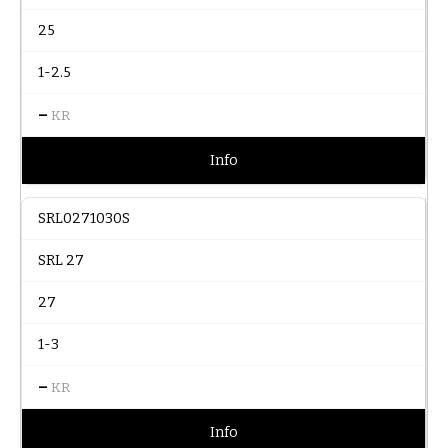
25
1-2.5
–
KR
Info
SRL0271030S
SRL 27
27
1-3
–
KR
Info