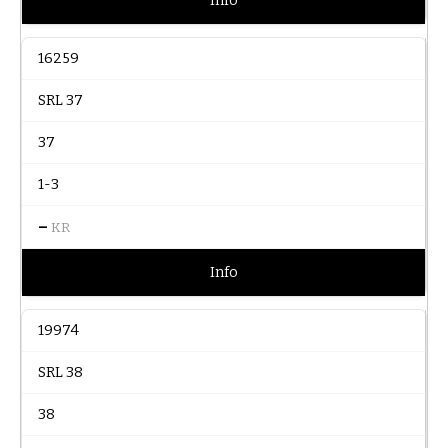
Info
16259
SRL 37
37
1-3
–
KR
Info
19974
SRL 38
38