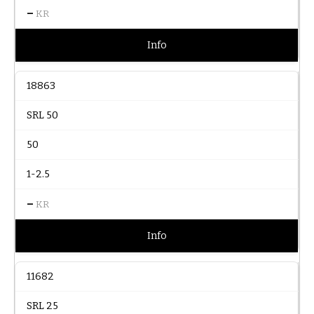
–
KR
Info
18863
SRL 50
50
1-2.5
–
KR
Info
11682
SRL 25