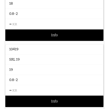
18
0.8-2
–
KR
Info
10419
SRL 19
19
0.8-2
–
KR
Info