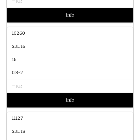
–
KR
Info
10260
SRL 16
16
0.8-2
–
KR
Info
11127
SRL 18