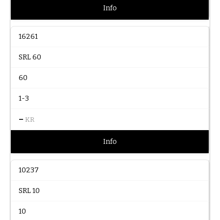
Info
16261
SRL 60
60
1-3
–
KR
Info
10237
SRL 10
10