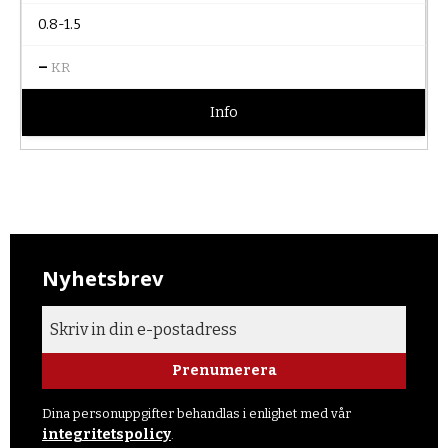
0.8-1.5
–
KR
Info
Nyhetsbrev
Prenumerera
Dina personuppgifter behandlas i enlighet med vår
integritetspolicy
.