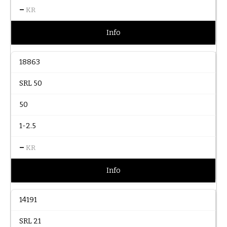
–
KR
Info
18863
SRL 50
50
1-2.5
–
KR
Info
14191
SRL 21