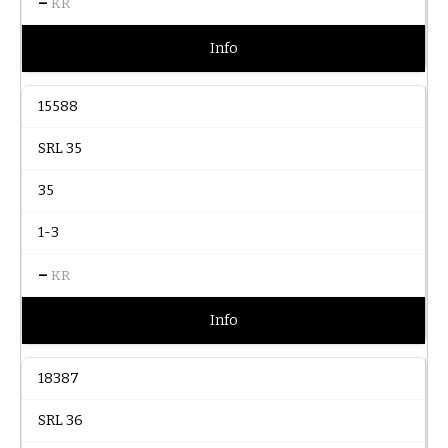
–
KR
Info
15588
SRL 35
35
1-3
–
KR
Info
18387
SRL 36