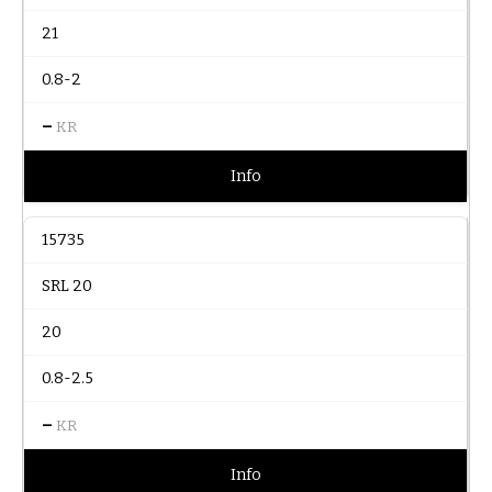
21
0.8-2
–
KR
Info
15735
SRL 20
20
0.8-2.5
–
KR
Info