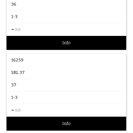
36
1-3
–
KR
Info
16259
SRL 37
37
1-3
–
KR
Info