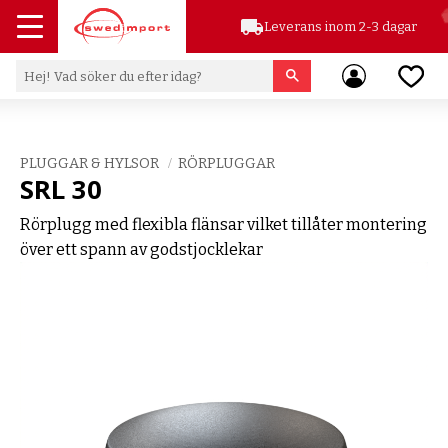
local_shipping
Leverans inom 2-3 dagar
Meny
Favor
PLUGGAR & HYLSOR
RÖRPLUGGAR
SRL 30
Rörplugg med flexibla flänsar vilket tillåter montering
över ett spann av godstjocklekar