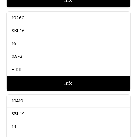
Info
10260
SRL 16
16
0.8-2
–
KR
Info
10419
SRL 19
19