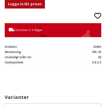
Logga in för priser
Lägg ti
local_shipping
Leverans 2-3 dagar
Artikelnr
10465
Benämning
SRL 30
Utvändigt mått rör
30
Godstjocklek
0.8-2.5
Varianter