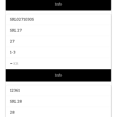
Info
SRL0271030S
SRL 27
27
1-3
–
KR
Info
12361
SRL 28
28