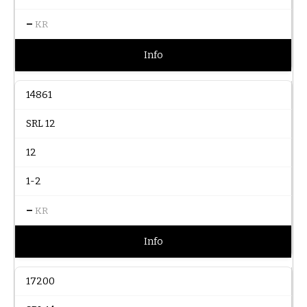
–
KR
Info
14861
SRL 12
12
1-2
–
KR
Info
17200